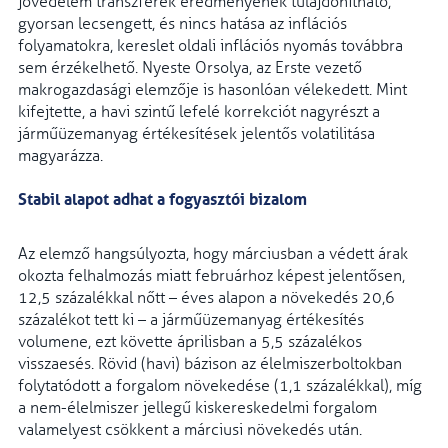
jövedelem transzferek eredményének tulajdonítható,
gyorsan lecsengett, és nincs hatása az inflációs
folyamatokra, kereslet oldali inflációs nyomás továbbra
sem érzékelhető. Nyeste Orsolya, az Erste vezető
makrogazdasági elemzője is hasonlóan vélekedett. Mint
kifejtette, a havi szintű lefelé korrekciót nagyrészt a
járműüzemanyag értékesítések jelentős volatilitása
magyarázza.
Stabil alapot adhat a fogyasztói bizalom
Az elemző hangsúlyozta, hogy márciusban a védett árak
okozta felhalmozás miatt februárhoz képest jelentősen,
12,5 százalékkal nőtt – éves alapon a növekedés 20,6
százalékot tett ki – a járműüzemanyag értékesítés
volumene, ezt követte áprilisban a 5,5 százalékos
visszaesés. Rövid (havi) bázison az élelmiszerboltokban
folytatódott a forgalom növekedése (1,1 százalékkal), míg
a nem-élelmiszer jellegű kiskereskedelmi forgalom
valamelyest csökkent a márciusi növekedés után.