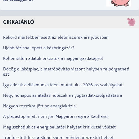
CIKKAJÁNLÓ
Rekord mértékben esett az élelmiszerek ára júliusban
Újabb fázisba lépett a közbringázás?
Kellemetlen adatok érkeztek a magyar gazdaságról
Döcög a lakáspiac, a metróbővítés viszont helyben felpörgetheti
azt
Így adózik a diákmunka idén: mutatjuk a 2026-os szabályokat
Négy hónapos az átállási időszak a nyugtaadat-szolgáltatásra
Nagyon rosszkor jött az energiakrízis
A plázastop miatt nem jön Magyarországra a Kaufland
Megúszhatjuk az energiaellátási helyzet kritikussá válását
Trónfosztott lesz a Klebelsberg, minden igazgatói helyet