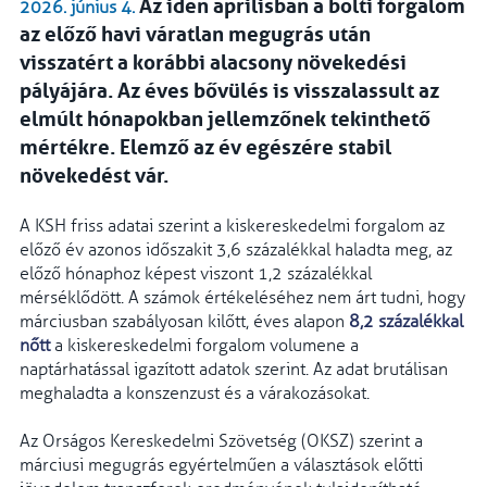
Az idén áprilisban a bolti forgalom
2026. június 4.
az előző havi váratlan megugrás után
visszatért a korábbi alacsony növekedési
pályájára. Az éves bővülés is visszalassult az
elmúlt hónapokban jellemzőnek tekinthető
mértékre. Elemző az év egészére stabil
növekedést vár.
A KSH friss adatai szerint a kiskereskedelmi forgalom az
előző év azonos időszakit 3,6 százalékkal haladta meg, az
előző hónaphoz képest viszont 1,2 százalékkal
mérséklődött. A számok értékeléséhez nem árt tudni, hogy
márciusban szabályosan kilőtt, éves alapon
8,2 százalékkal
nőtt
a kiskereskedelmi forgalom volumene a
naptárhatással igazított adatok szerint. Az adat brutálisan
meghaladta a konszenzust és a várakozásokat.
Az Orságos Kereskedelmi Szövetség (OKSZ) szerint a
márciusi megugrás egyértelműen a választások előtti