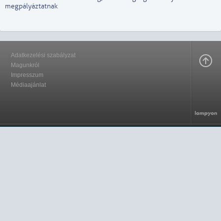
megpályáztatnak
Adatkezelési szabályzat
Magunkról
Impresszum
Médiaajánlat