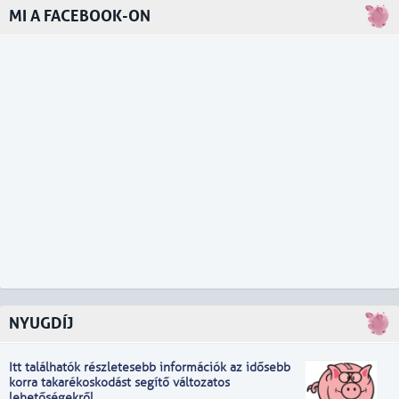
MI A FACEBOOK-ON
NYUGDÍJ
Itt találhatók részletesebb információk
a
z idősebb
korra takarékoskodást segítő változatos
lehetőségekről