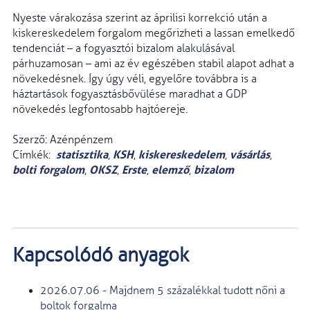
Nyeste várakozása szerint az áprilisi korrekció után a
kiskereskedelem forgalom megőrizheti a lassan emelkedő
tendenciát – a fogyasztói bizalom alakulásával
párhuzamosan – ami az év egészében stabil alapot adhat a
növekedésnek. Így úgy véli, egyelőre továbbra is a
háztartások fogyasztásbővülése maradhat a GDP
növekedés legfontosabb hajtóereje.
Szerző: Azénpénzem
statisztika
KSH
kiskereskedelem
vásárlás
Címkék:
,
,
,
,
bolti forgalom
OKSZ
Erste
elemző
bizalom
,
,
,
,
Kapcsolódó anyagok
2026.07.06 - Majdnem 5 százalékkal tudott nőni a
boltok forgalma