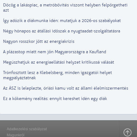
Döcög a lakáspiac, a metróbővítés viszont helyben felpörgetheti
azt
Így adózik a diákmunka idén: mutatjuk a 2026-os szabályokat
Négy hónapos az átállási időszak a nyugtaadat-szolgáltatásra
Nagyon rosszkor jött az energiakrízis
A plázastop miatt nem jön Magyarországra a Kaufland
Megúszhatjuk az energiaellátási helyzet kritikussá válását
Trónfosztott lesz a Klebelsberg, minden igazgatói helyet
megpályáztatnak
Az ÁSZ is leleplezte, óriási kamu volt az állami élelmiszermentés
Ez a kőkemény realitás: ennyit kereshet idén egy diák
Adatkezelési szabályzat
Magunkról