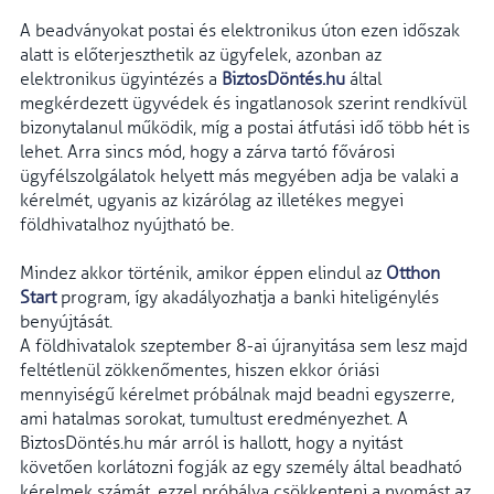
A beadványokat postai és elektronikus úton ezen időszak
alatt is előterjeszthetik az ügyfelek, azonban az
elektronikus ügyintézés a
BiztosDöntés.hu
által
megkérdezett ügyvédek és ingatlanosok szerint rendkívül
bizonytalanul működik, míg a postai átfutási idő több hét is
lehet. Arra sincs mód, hogy a zárva tartó fővárosi
ügyfélszolgálatok helyett más megyében adja be valaki a
kérelmét, ugyanis az kizárólag az illetékes megyei
földhivatalhoz nyújtható be.
Mindez akkor történik, amikor éppen elindul az
Otthon
Start
program, így akadályozhatja a banki hiteligénylés
benyújtását.
A földhivatalok szeptember 8-ai újranyitása sem lesz majd
feltétlenül zökkenőmentes, hiszen ekkor óriási
mennyiségű kérelmet próbálnak majd beadni egyszerre,
ami hatalmas sorokat, tumultust eredményezhet. A
BiztosDöntés.hu már arról is hallott, hogy a nyitást
követően korlátozni fogják az egy személy által beadható
kérelmek számát, ezzel próbálva csökkenteni a nyomást az