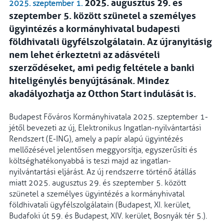
2025. augusztus 29. és
2025. szeptember 1.
szeptember 5. között szünetel a személyes
ügyintézés a kormányhivatal budapesti
földhivatali ügyfélszolgálatain. Az újranyitásig
nem lehet érkeztetni az adásvételi
szerződéseket, ami pedig feltétele a banki
hiteligénylés benyújtásának. Mindez
akadályozhatja az Otthon Start indulását is.
Budapest Főváros Kormányhivatala 2025. szeptember 1-
jétől bevezeti az új, Elektronikus Ingatlan-nyilvántartási
Rendszert (E-ING), amely a papír alapú ügyintézés
mellőzésével jelentősen meggyorsítja, egyszerűsíti és
költséghatékonyabbá is teszi majd az ingatlan-
nyilvántartási eljárást. Az új rendszerre történő átállás
miatt 2025. augusztus 29. és szeptember 5. között
szünetel a személyes ügyintézés a kormányhivatal
földhivatali ügyfélszolgálatain (Budapest, XI. kerület,
Budafoki út 59. és Budapest, XIV. kerület, Bosnyák tér 5.).