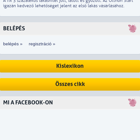
A fix 3 százalékos lakáshitel jött, látott és győzött. Az Otthon Start
igazán kedvező lehetőséget jelent az első lakás vásárlásához.
BELÉPÉS
belépés »
regisztráció »
Kislexikon
Összes cikk
MI A FACEBOOK-ON