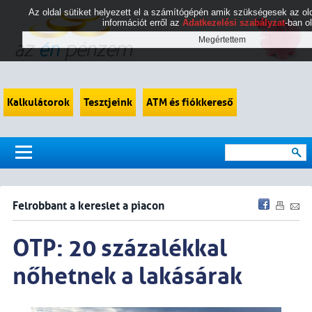
Az oldal sütiket helyezett el a számítógépén amik szükségesek az 
információt erről az
Adatkezelési szabályzat
-ban o
Kalkulátorok
Tesztjeink
ATM és fiókkereső
Felrobbant a kereslet a piacon
OTP: 20 százalékkal
nőhetnek a lakásárak