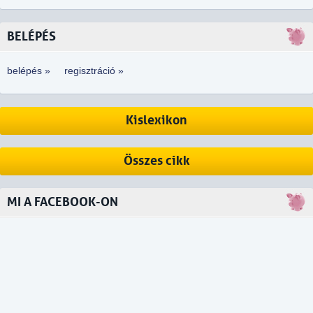
BELÉPÉS
belépés »
regisztráció »
Kislexikon
Összes cikk
MI A FACEBOOK-ON