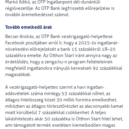
Markó Ildikó, az OTP Ingatlanpont dél-dunántúli
régióvezetője. Az OTP Bank legfrissebb előrejelzése is
további áremelkedéssel számol.
Tovább emelkedő árak
Becsei András, az OTP Bank vezérigazgató-helyettese
Facebook posztjában arról ír, hogy a 2025-ös ingatlanár-
növekedési előrejelzését a bank 15 százalékról 18–20
százalékra emelte. Az Otthon Start iránt annyira nagy az
érdeklődés, hogy a zenga.hu-n program feltételeinek
megfelelő ingatlanokra irányuló keresések 92 százalékkal
magasabbak.
A vezérigazgató-helyettes szerint a havi ingatlan-
adásvételek száma mintegy 53 százalékkal nőhet, az
átlagos hitelösszeg közel 30 millió forintra emelkedhet,
miközben az átlagos törlesztőrészlet az alacsonyabb kamat
miatt körülbelül 7 százalékkal csökkenhet. A teljes
lakáshitelezés akár 50 százaléka is Otthon Start hitel lehet,
ami támogatott termék esetében kiemelkedően magas