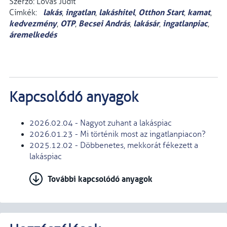
Szerző: Lovas Judit
lakás
ingatlan
lakáshitel
Otthon Start
kamat
Címkék:
,
,
,
,
,
kedvezmény
OTP
Becsei András
lakásár
ingatlanpiac
,
,
,
,
,
áremelkedés
Kapcsolódó anyagok
2026.02.04 - Nagyot zuhant a lakáspiac
2026.01.23 - Mi történik most az ingatlanpiacon?
2025.12.02 - Döbbenetes, mekkorát fékezett a
lakáspiac
További kapcsolódó anyagok