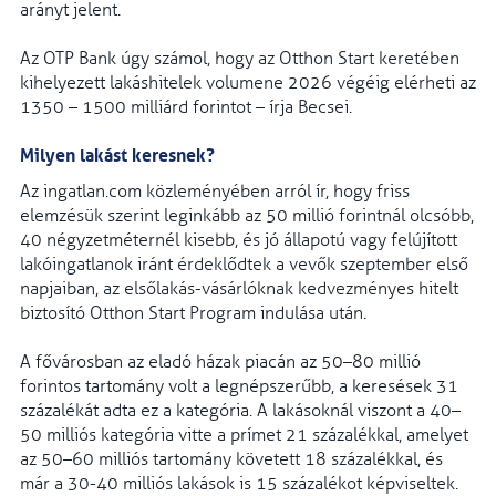
arányt jelent.
Az OTP Bank úgy számol, hogy az Otthon Start keretében
kihelyezett lakáshitelek volumene 2026 végéig elérheti az
1350 – 1500 milliárd forintot – írja Becsei.
Milyen lakást keresnek?
Az ingatlan.com közleményében arról ír, hogy friss
elemzésük szerint leginkább az 50 millió forintnál olcsóbb,
40 négyzetméternél kisebb, és jó állapotú vagy felújított
lakóingatlanok iránt érdeklődtek a vevők szeptember első
napjaiban, az elsőlakás-vásárlóknak kedvezményes hitelt
biztosító Otthon Start Program indulása után.
A fővárosban az eladó házak piacán az 50–80 millió
forintos tartomány volt a legnépszerűbb, a keresések 31
százalékát adta ez a kategória. A lakásoknál viszont a 40–
50 milliós kategória vitte a prímet 21 százalékkal, amelyet
az 50–60 milliós tartomány követett 18 százalékkal, és
már a 30-40 milliós lakások is 15 százalékot képviseltek.