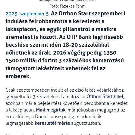
Fotó: Fazekas Fanni
Az Otthon Start szeptemberi
2025. szeptember 5.
indulása felrobbantotta a keresletet a
lakáspiacon, és egyik pillanatról a másikra
áremelést is hozott. Az OTP Bank legfrissebb
becslése szerint idén 18-20 százalékkal
nőhetnek az árak, 2026 végéig pedig 1350-
1500 milliárd forint 3 százalékos kamatozású
támogatott lakáshitelt vehetnek fel az
emberek.
Csak szeptemberben indult el az első lakás vásárlásához
igényelhető, 3 százalékos kamatozású
Otthon Start hitel
,
azonban már a bejelentést követően berobbant a kereslet
a lakáspiacon.
Mint megírtuk
, már júliusban megugrott az
érdeklődés, a Duna House pedig minden idők
legmagasabb
keresletét mérte
augusztusban.