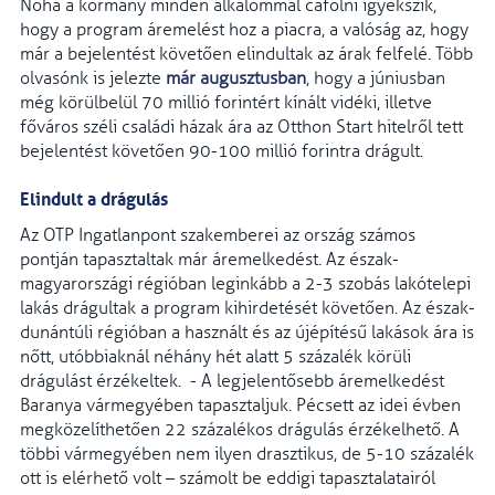
Noha a kormány minden alkalommal cáfolni igyekszik,
hogy a program áremelést hoz a piacra, a valóság az, hogy
már a bejelentést követően elindultak az árak felfelé. Több
olvasónk is jelezte
már augusztusban
, hogy a júniusban
még körülbelül 70 millió forintért kínált vidéki, illetve
főváros széli családi házak ára az Otthon Start hitelről tett
bejelentést követően 90-100 millió forintra drágult.
Elindult a drágulás
Az OTP Ingatlanpont szakemberei az ország számos
pontján tapasztaltak már áremelkedést. Az észak-
magyarországi régióban leginkább a 2-3 szobás lakótelepi
lakás drágultak a program kihirdetését követően. Az észak-
dunántúli régióban a használt és az újépítésű lakások ára is
nőtt, utóbbiaknál néhány hét alatt 5 százalék körüli
drágulást érzékeltek. - A legjelentősebb áremelkedést
Baranya vármegyében tapasztaljuk. Pécsett az idei évben
megközelíthetően 22 százalékos drágulás érzékelhető. A
többi vármegyében nem ilyen drasztikus, de 5-10 százalék
ott is elérhető volt – számolt be eddigi tapasztalatairól