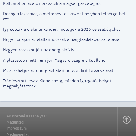
Kellemetlen adatok érkeztek a magyar gazdaságról
Döcög a lakáspiac, a metróbővítés viszont helyben felpörgetheti
azt
Így adózik a diákmunka idén: mutatjuk a 2026-os szabályokat
Négy hónapos az átállási időszak a nyugtaadat-szolgáltatásra
Nagyon rosszkor jött az energiakrízis
A plázastop miatt nem jön Magyarországra a Kaufland
Megúszhatjuk az energiaellátási helyzet kritikussá válását
Trónfosztott lesz a Klebelsberg, minden igazgatói helyet
megpályáztatnak
Adatkezelési szabályzat
Magunkról
Impresszum
Médiaajánlat