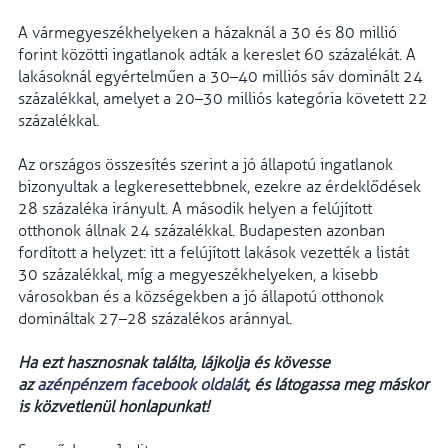
A vármegyeszékhelyeken a házaknál a 30 és 80 millió
forint közötti ingatlanok adták a kereslet 60 százalékát. A
lakásoknál egyértelműen a 30–40 milliós sáv dominált 24
százalékkal, amelyet a 20–30 milliós kategória követett 22
százalékkal.
Az országos összesítés szerint a jó állapotú ingatlanok
bizonyultak a legkeresettebbnek, ezekre az érdeklődések
28 százaléka irányult. A második helyen a felújított
otthonok állnak 24 százalékkal. Budapesten azonban
fordított a helyzet: itt a felújított lakások vezették a listát
30 százalékkal, míg a megyeszékhelyeken, a kisebb
városokban és a községekben a jó állapotú otthonok
domináltak 27–28 százalékos aránnyal.
Ha ezt hasznosnak találta, lájkolja és kövesse
az
azénpénzem facebook oldalát
, és látogassa meg máskor
is közvetlenül honlapunkat!