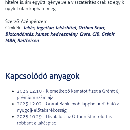
hitelre is, ám együtt igényelve a visszatérítés csak az egyik
ügylet után kapható meg.
Szerző: Azénpénzem
lakás
ingatlan
lakáshitel
Otthon Start
Címkék:
,
,
,
,
Biztondöntés
kamat
kedvezmény
Erste
CIB
Gránit
,
,
,
,
,
,
MBH
Raiffeisen
,
Kapcsolódó anyagok
2025.12.10 - Kiemelkedő kamatot fizet a Gránit új
prémium számlája
2025.12.02 - Gránit Bank: mobilappból indítható a
nyugdíj-előtakarékosság
2025.10.29 - Hivatalos: az Otthon Start előtt is
robbant a lakáspiac