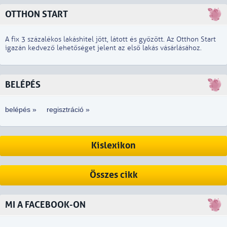
OTTHON START
A fix 3 százalékos lakáshitel jött, látott és győzött. Az Otthon Start
igazán kedvező lehetőséget jelent az első lakás vásárlásához.
BELÉPÉS
belépés »
regisztráció »
Kislexikon
Összes cikk
MI A FACEBOOK-ON