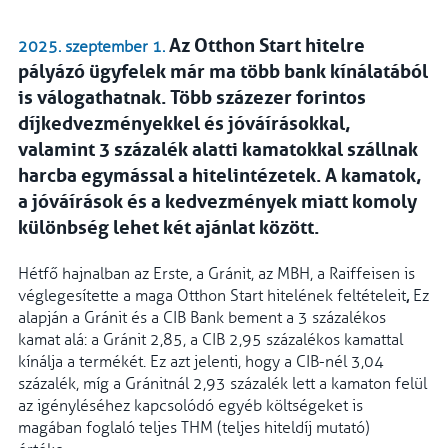
Az Otthon Start hitelre
2025. szeptember 1.
pályázó ügyfelek már ma több bank kínálatából
is válogathatnak. Több százezer forintos
díjkedvezményekkel és jóváírásokkal,
valamint 3 százalék alatti kamatokkal szállnak
harcba egymással a hitelintézetek. A kamatok,
a jóváírások és a kedvezmények miatt komoly
különbség lehet két ajánlat között.
Hétfő hajnalban az Erste, a Gránit, az MBH, a Raiffeisen is
véglegesítette a maga Otthon Start hitelének feltételeit
,
Ez
alapján a Gránit és a CIB Bank bement a 3 százalékos
kamat alá: a Gránit 2,85, a CIB 2,95 százalékos kamattal
kínálja a termékét. Ez azt jelenti, hogy a CIB-nél 3,04
százalék, míg a Gránitnál 2,93 százalék lett a kamaton felül
az igényléséhez kapcsolódó egyéb költségeket is
magában foglaló teljes THM (teljes hiteldíj mutató)