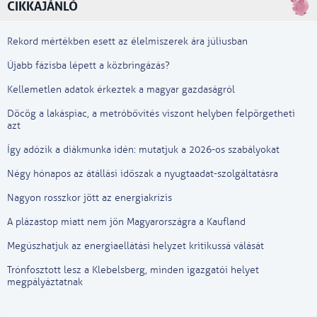
CIKKAJÁNLÓ
Rekord mértékben esett az élelmiszerek ára júliusban
Újabb fázisba lépett a közbringázás?
Kellemetlen adatok érkeztek a magyar gazdaságról
Döcög a lakáspiac, a metróbővítés viszont helyben felpörgetheti
azt
Így adózik a diákmunka idén: mutatjuk a 2026-os szabályokat
Négy hónapos az átállási időszak a nyugtaadat-szolgáltatásra
Nagyon rosszkor jött az energiakrízis
A plázastop miatt nem jön Magyarországra a Kaufland
Megúszhatjuk az energiaellátási helyzet kritikussá válását
Trónfosztott lesz a Klebelsberg, minden igazgatói helyet
megpályáztatnak