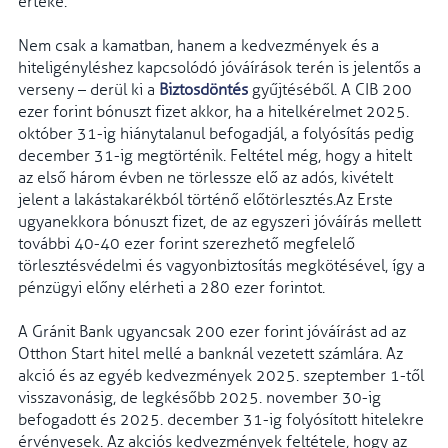
értéke.
Nem csak a kamatban, hanem a kedvezmények és a
hiteligényléshez kapcsolódó jóváírások terén is jelentős a
verseny – derül ki a
Biztosdöntés
gyűjtéséből. A CIB 200
ezer forint bónuszt fizet akkor, ha a hitelkérelmet 2025.
október 31-ig hiánytalanul befogadjál, a folyósítás pedig
december 31-ig megtörténik. Feltétel még, hogy a hitelt
az első három évben ne törlessze elő az adós, kivételt
jelent a lakástakarékból történő előtörlesztés.Az Erste
ugyanekkora bónuszt fizet, de az egyszeri jóváírás mellett
további 40-40 ezer forint szerezhető megfelelő
törlesztésvédelmi és vagyonbiztosítás megkötésével, így a
pénzügyi előny elérheti a 280 ezer forintot.
A Gránit Bank ugyancsak 200 ezer forint jóváírást ad az
Otthon Start hitel mellé a banknál vezetett számlára. Az
akció és az egyéb kedvezmények 2025. szeptember 1-től
visszavonásig, de legkésőbb 2025. november 30-ig
befogadott és 2025. december 31-ig folyósított hitelekre
érvényesek. Az akciós kedvezmények feltétele, hogy az