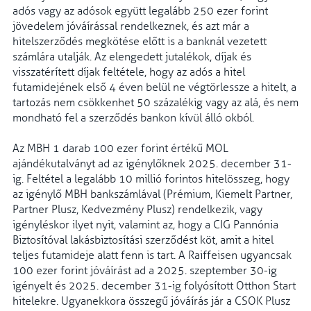
adós vagy az adósok együtt legalább 250 ezer forint
jövedelem jóváírással rendelkeznek, és azt már a
hitelszerződés megkötése előtt is a banknál vezetett
számlára utalják. Az elengedett jutalékok, díjak és
visszatérített díjak feltétele, hogy az adós a hitel
futamidejének első 4 éven belül ne végtörlessze a hitelt, a
tartozás nem csökkenhet 50 százalékig vagy az alá, és nem
mondható fel a szerződés bankon kívül álló okból.
Az MBH 1 darab 100 ezer forint értékű MOL
ajándékutalványt ad az igénylőknek 2025. december 31-
ig. Feltétel a legalább 10 millió forintos hitelösszeg, hogy
az igénylő MBH bankszámlával (Prémium, Kiemelt Partner,
Partner Plusz, Kedvezmény Plusz) rendelkezik, vagy
igényléskor ilyet nyit, valamint az, hogy a CIG Pannónia
Biztosítóval lakásbiztosítási szerződést köt, amit a hitel
teljes futamideje alatt fenn is tart. A Raiffeisen ugyancsak
100 ezer forint jóváírást ad a 2025. szeptember 30-ig
igényelt és 2025. december 31-ig folyósított Otthon Start
hitelekre. Ugyanekkora összegű jóváírás jár a CSOK Plusz