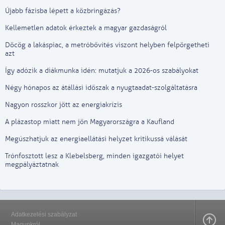
Újabb fázisba lépett a közbringázás?
Kellemetlen adatok érkeztek a magyar gazdaságról
Döcög a lakáspiac, a metróbővítés viszont helyben felpörgetheti
azt
Így adózik a diákmunka idén: mutatjuk a 2026-os szabályokat
Négy hónapos az átállási időszak a nyugtaadat-szolgáltatásra
Nagyon rosszkor jött az energiakrízis
A plázastop miatt nem jön Magyarországra a Kaufland
Megúszhatjuk az energiaellátási helyzet kritikussá válását
Trónfosztott lesz a Klebelsberg, minden igazgatói helyet
megpályáztatnak
Adatkezelési szabályzat
Magunkról