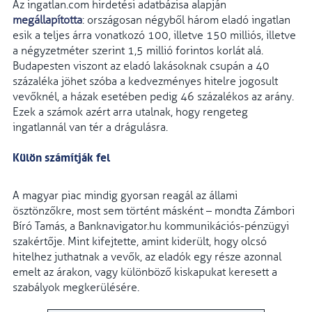
Az ingatlan.com hirdetési adatbázisa alapján
megállapította
: országosan négyből három eladó ingatlan
esik a teljes árra vonatkozó 100, illetve 150 milliós, illetve
a négyzetméter szerint 1,5 millió forintos korlát alá.
Budapesten viszont az eladó lakásoknak csupán a 40
százaléka jöhet szóba a kedvezményes hitelre jogosult
vevőknél, a házak esetében pedig 46 százalékos az arány.
Ezek a számok azért arra utalnak, hogy rengeteg
ingatlannál van tér a drágulásra.
Külön számítják fel
A magyar piac mindig gyorsan reagál az állami
ösztönzőkre, most sem történt másként – mondta Zámbori
Bíró Tamás, a Banknavigator.hu kommunikációs-pénzügyi
szakértője. Mint kifejtette, amint kiderült, hogy olcsó
hitelhez juthatnak a vevők, az eladók egy része azonnal
emelt az árakon, vagy különböző kiskapukat keresett a
szabályok megkerülésére.