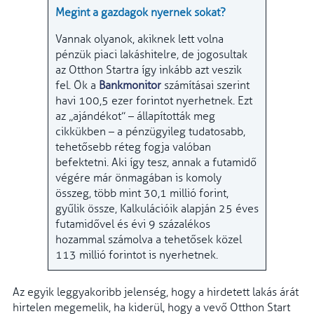
Megint a gazdagok nyernek sokat?
Vannak olyanok, akiknek lett volna
pénzük piaci lakáshitelre, de jogosultak
az Otthon Startra így inkább azt veszik
fel. Ők a
Bankmonitor
számításai szerint
havi 100,5 ezer forintot nyerhetnek. Ezt
az „ajándékot” – állapították meg
cikkükben – a pénzügyileg tudatosabb,
tehetősebb réteg fogja valóban
befektetni. Aki így tesz, annak a futamidő
végére már önmagában is komoly
összeg, több mint 30,1 millió forint,
gyűlik össze, Kalkulációik alapján 25 éves
futamidővel és évi 9 százalékos
hozammal számolva a tehetősek közel
113 millió forintot is nyerhetnek.
Az egyik leggyakoribb jelenség, hogy a hirdetett lakás árát
hirtelen megemelik, ha kiderül, hogy a vevő Otthon Start