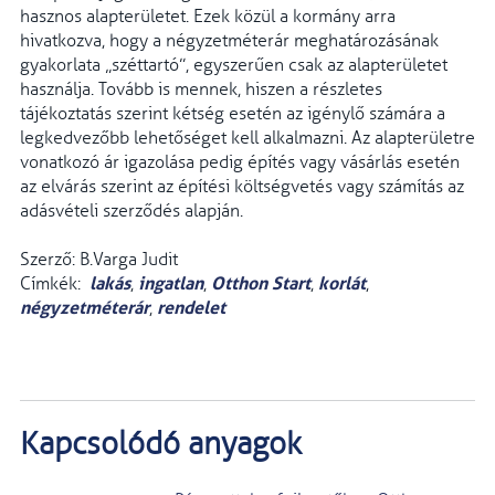
hasznos alapterületet. Ezek közül a kormány arra
hivatkozva, hogy a négyzetméterár meghatáro­zásának
gyakorlata „széttartó”, egyszerűen csak az alapterületet
használja. Tovább is mennek, hiszen a részletes
tájékoztatás szerint kétség esetén az igénylő számára a
legked­vezőbb lehetőséget kell alkalmazni. Az alapterületre
vonatkozó ár igazolása pedig építés vagy vásárlás ese­tén
az elvárás szerint az építési költségvetés vagy számítás az
adásvételi szerződés alapján.
Szerző: B.Varga Judit
lakás
ingatlan
Otthon Start
korlát
Címkék:
,
,
,
,
négyzetméterár
rendelet
,
Kapcsolódó anyagok