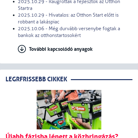
2025.10.29 - Ráugrottak a fejlesztők az Otthon
Startra
2025.10.29 - Hivatalos: az Otthon Start előtt is
robbant a lakáspiac
2025.10.06 - Még durvább versenybe fogtak a
bankok az otthonstartosokért
További kapcsolódó anyagok
LEGRFRISSEBB CIKKEK
Újabb fázisba lépett a közbringázás?