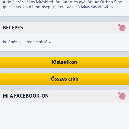
A fix 3 százalékos lakáshitel jött, látott és győzött. Az Otthon Start
igazán kedvező lehetőséget jelent az első lakás vásárlásához.
BELÉPÉS
belépés »
regisztráció »
Kislexikon
Összes cikk
MI A FACEBOOK-ON