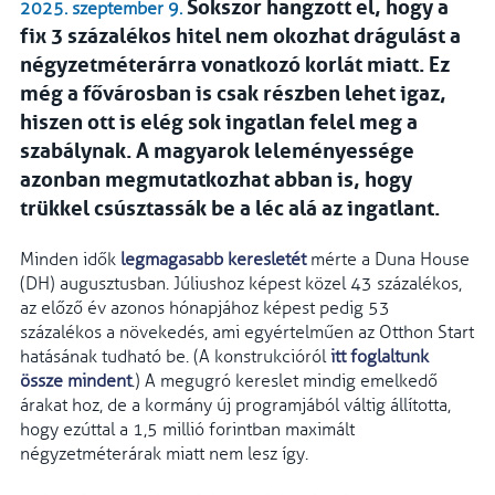
Sokszor hangzott el, hogy a
2025. szeptember 9.
fix 3 százalékos hitel nem okozhat drágulást a
négyzetméterárra vonatkozó korlát miatt. Ez
még a fővárosban is csak részben lehet igaz,
hiszen ott is elég sok ingatlan felel meg a
szabálynak. A magyarok leleményessége
azonban megmutatkozhat abban is, hogy
trükkel csúsztassák be a léc alá az ingatlant.
Minden idők
legmagasabb keresletét
mérte a Duna House
(DH) augusztusban. Júliushoz képest közel 43 százalékos,
az előző év azonos hónapjához képest pedig 53
százalékos a növekedés, ami egyértelműen az Otthon Start
hatásának tudható be. (A konstrukcióról
itt foglaltunk
össze mindent
.) A megugró kereslet mindig emelkedő
árakat hoz, de a kormány új programjából váltig állította,
hogy ezúttal a 1,5 millió forintban maximált
négyzetméterárak miatt nem lesz így.