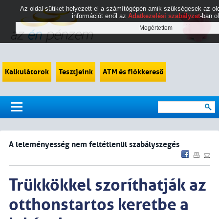
Az oldal sütiket helyezett el a számítógépén amik szükségesek az 
információt erről az
Adatkezelési szabályzat
-ban o
Kalkulátorok
Tesztjeink
ATM és fiókkereső
A leleményesség nem feltétlenül szabályszegés
Trükkökkel szoríthatják az
otthonstartos keretbe a