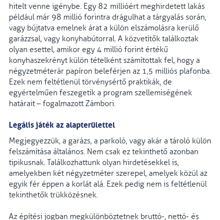
hitelt venne igénybe. Egy 82 millióért meghirdetett lakás
például már 98 millió forintra drágulhat a tárgyalás során,
vagy bújtatva emelnek árat a külön elszámolásra kerülő
garázzsal, vagy konyhabútorral. A közvetítők találkoztak
olyan esettel, amikor egy 4 millió forint értékű
konyhaszekrényt külön tételként számítottak fel, hogy a
négyzetméterár papíron beleférjen az 1,5 milliós plafonba.
Ezek nem feltétlenül törvénysértő praktikák, de
egyértelműen feszegetik a program szellemiségének
határait – fogalmazott Zámbori.
Legális játék az alapterülettel
Megjegyezzük, a garázs, a parkoló, vagy akár a tároló külön
felszámítása általános. Nem csak ez tekinthető azonban
tipikusnak. Találkozhattunk olyan hirdetésekkel is,
amelyekben két négyzetméter szerepel, amelyek közül az
egyik fér éppen a korlát alá. Ezek pedig nem is feltétlenül
tekinthetők trükközésnek.
Az építési jogban megkülönböztetnek bruttó-, nettó- és