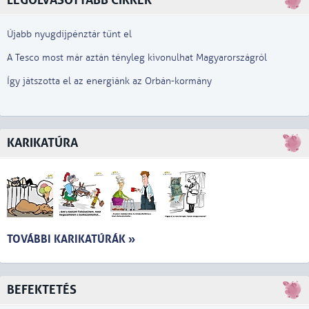
LEGOLVASOTTABB CIKKEK
Újabb nyugdíjpénztár tűnt el
A Tesco most már aztán tényleg kivonulhat Magyarországról
Így játszotta el az energiánk az Orbán-kormány
KARIKATÚRA
TOVÁBBI KARIKATÚRÁK »
BEFEKTETÉS