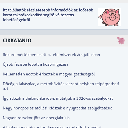
Itt találhatók részletesebb információk
a
z idősebb
korra takarékoskodást segítő változatos
lehetőségekről
CIKKAJÁNLÓ
Rekord mértékben esett az élelmiszerek ára júliusban
Újabb fázisba lépett a közbringázás?
Kellemetlen adatok érkeztek a magyar gazdaságról
Döcög a lakáspiac, a metróbővítés viszont helyben felpörgetheti
azt
Így adózik a diákmunka idén: mutatjuk a 2026-os szabályokat
Négy hónapos az átállási időszak a nyugtaadat-szolgáltatásra
Nagyon rosszkor jött az energiakrízis
A legkeményebb reptéri taxizási gyakorlat lett a miénk