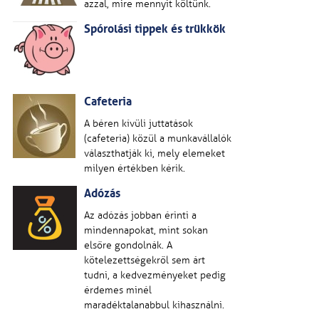
azzal, mire mennyit költünk.
Spórolási tippek és trükkök
Cafeteria
A béren kívüli juttatások
(cafeteria) közül a munkavállalók
választhatják ki, mely elemeket
milyen értékben kérik.
Adózás
Az adózás jobban érinti a
mindennapokat, mint sokan
elsőre gondolnák. A
kötelezettségekről sem árt
tudni, a kedvezményeket pedig
érdemes minél
maradéktalanabbul kihasználni.