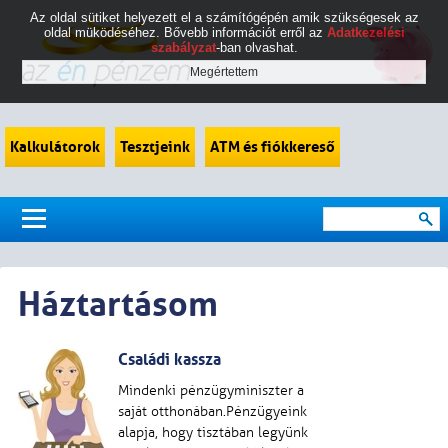
Az oldal sütiket helyezett el a számítógépén amik szükségesek az
oldal müködéséhez. Bővebb információt erről az
Adatkezelési
szabályzat
-ban olvashat.
Kalkulátorok
Tesztjeink
ATM és fiókkereső
Háztartásom
Családi kassza
Mindenki pénzügyminiszter a
saját otthonában.Pénzügyeink
alapja, hogy tisztában legyünk