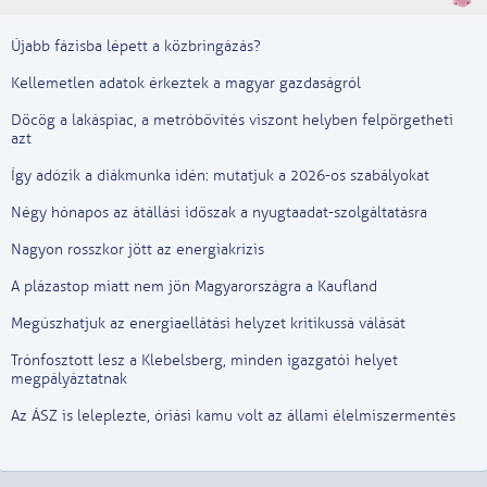
Újabb fázisba lépett a közbringázás?
Kellemetlen adatok érkeztek a magyar gazdaságról
Döcög a lakáspiac, a metróbővítés viszont helyben felpörgetheti
azt
Így adózik a diákmunka idén: mutatjuk a 2026-os szabályokat
Négy hónapos az átállási időszak a nyugtaadat-szolgáltatásra
Nagyon rosszkor jött az energiakrízis
A plázastop miatt nem jön Magyarországra a Kaufland
Megúszhatjuk az energiaellátási helyzet kritikussá válását
Trónfosztott lesz a Klebelsberg, minden igazgatói helyet
megpályáztatnak
Az ÁSZ is leleplezte, óriási kamu volt az állami élelmiszermentés