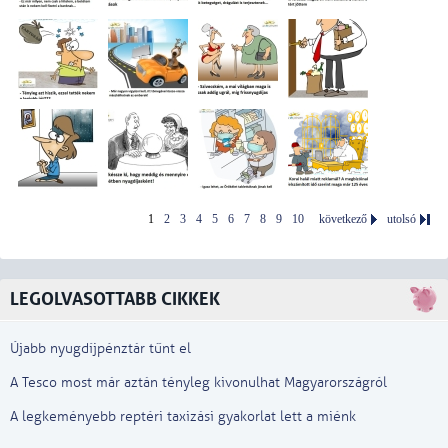
1
2
3
4
5
6
7
8
9
10
következő
utolsó
LEGOLVASOTTABB CIKKEK
Újabb nyugdíjpénztár tűnt el
A Tesco most már aztán tényleg kivonulhat Magyarországról
A legkeményebb reptéri taxizási gyakorlat lett a miénk