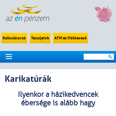
Kalkulátorok
Tesztjeink
ATM és fiókkereső
Karikatúrák
Ilyenkor a házikedvencek
ébersége is alább hagy