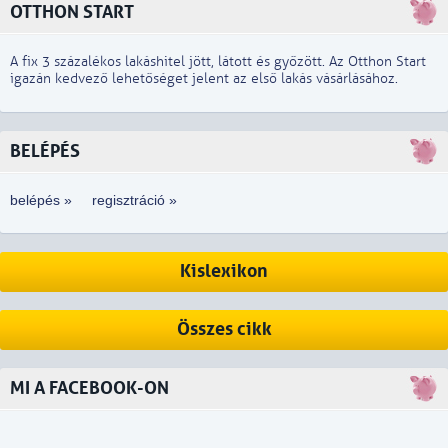
OTTHON START
A fix 3 százalékos lakáshitel jött, látott és győzött. Az Otthon Start
igazán kedvező lehetőséget jelent az első lakás vásárlásához.
BELÉPÉS
belépés »
regisztráció »
Kislexikon
Összes cikk
MI A FACEBOOK-ON